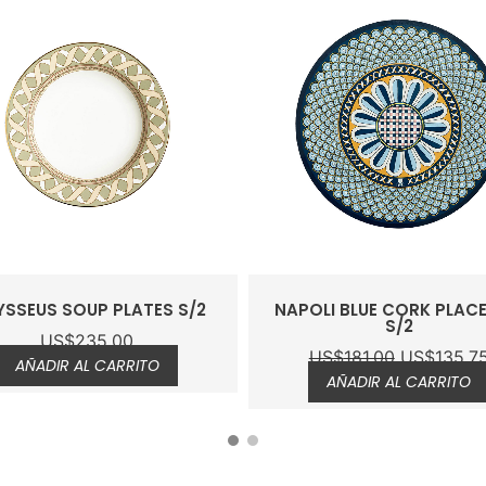
SSEUS SOUP PLATES S/2
NAPOLI BLUE CORK PLAC
S/2
US$
235.00
US$
181.00
US$
135.7
AÑADIR AL CARRITO
AÑADIR AL CARRITO