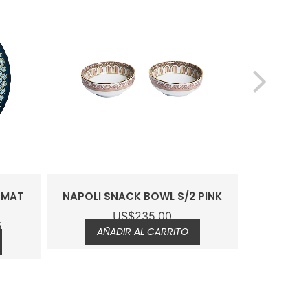
EMAT
NAPOLI SNACK BOWL S/2 PINK
ODYSSEU
US$
235.00
5
AÑADIR AL CARRITO
AÑ