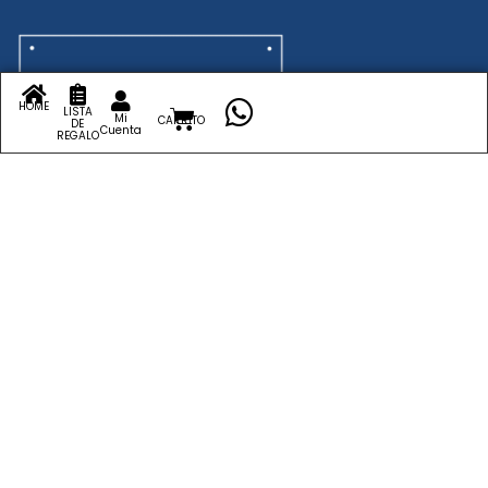
HOME
LISTA
Mi
CARRITO
DE
Cuenta
REGALO
Crea tu lista de Bodas
Crea tu Lista de Regalos
Mi cuenta
Finalizar compra