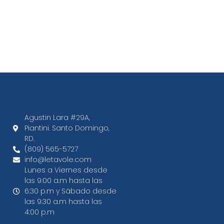
Agustin Lara #29A,
Piantini. Santo Domingo,
RD.​
(809) 565-5727
info@letavole.com
Lunes a Viernes desde
las 9:00 a.m hasta las
6:30 p.m y Sábado desde
las 9:30 a.m hasta las
4:00 p.m