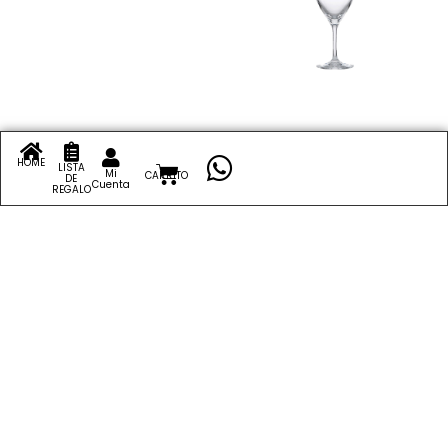
Opium 750 Multicolor S/6
Timeless All Purpose
Beverage S/4
HOME
LISTA
Mi
CARRITO
DE
Cuenta
US$
135.00
REGALO
US$
95.00
Añadir al carrito
Añadir al carrito