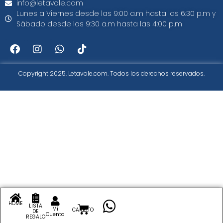
info@letavole.com
Lunes a Viernes desde las 9:00 a.m hasta las 6:30 p.m y
Sábado desde las 9:30 a.m hasta las 4:00 p.m
Copyright 2025. Letavole.com. Todos los derechos reservados.
HOME
LISTA
Mi
CARRITO
DE
Cuenta
REGALO