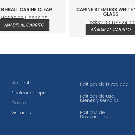
IGHBALL CARINE CLEAR
CARINE STEMLESS WHITE 
GLASS
US$
35.00
US$
26.25
US$
32.00
US$
24.00
AÑADIR AL CARRITO
AÑADIR AL CARRITO
Mi cuenta
Políticas de Privacidad
Finalizar compra
Políticas de uso,
bienes y servicios
Carrito
Políticas de
Visítanos
Devoluciones