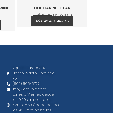
WINE
DOF CARINE CLEAR
US$
32.00
US$
24.00
AÑADIR AL CARRITO
Agustin Lara #29A,
Piantini. Santo Domingo,
RD.​
(809) 565-5727
info@letavole.com
Lunes a Viernes desde
las 9:00 a.m hasta las
6:30 p.m y Sábado desde
las 9:30 a.m hasta las