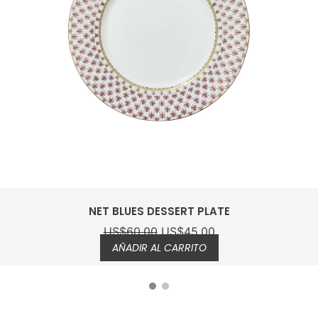
NET BLUES SOUP PLATE
US$
65.00
US$
48.75
AÑADIR AL CARRITO