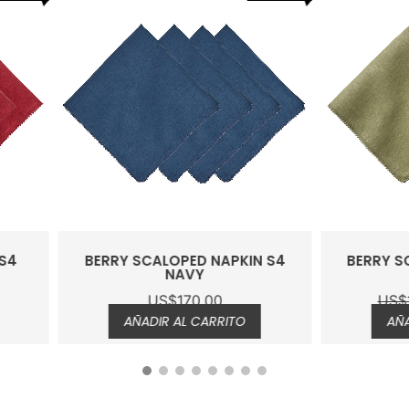
RY SCALOPED NAPKIN S4
BERRY SCALOPED NAPKI
NAVY
SAGE
US$
170.00
US$
170.00
US$
0.00
AÑADIR AL CARRITO
AÑADIR AL CARRITO