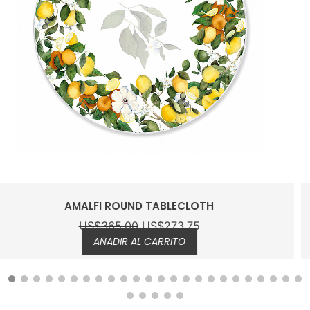
TOPIARY TABLECLOTH 180X270CM
US$
334.00
US$
250.50
AÑADIR AL CARRITO