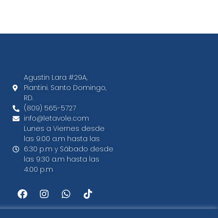
Agustin Lara #29A,
Piantini. Santo Domingo,
RD.​
(809) 565-5727
info@letavole.com
Lunes a Viernes desde
las 9:00 a.m hasta las
6:30 p.m y Sábado desde
las 9:30 a.m hasta las
4:00 p.m