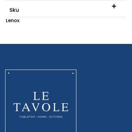
Sku
Lenox