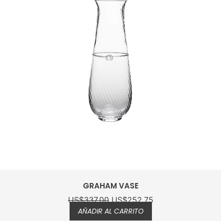
GRAHAM VASE
US$
134.00
US$
100.5
AÑADIR AL CARRITO