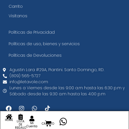
Carrito
Visítanos
Políticas de Privacidad
Políticas de uso, bienes y servicios
Políticas de Devoluciones
Agustin Lara #29A, Piantini. Santo Domingo, RD.​
(809) 565-5727
info@letavole.com
Lunes a Viernes desde las 9:00 a.m hasta las 6:30 p.m y
Sábado desde las 9:30 a.m hasta las 4:00 p.m
HOME
LISTA
Copyright 2025. Letavole.com. Todos los derechos reservados.
Mi
CARRITO
DE
Cuenta
REGALO