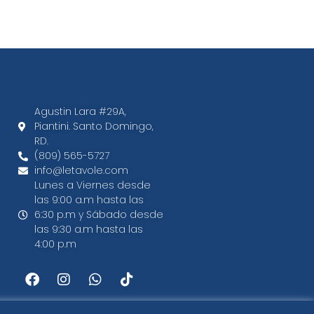
Agustin Lara #29A,
Piantini. Santo Domingo,
RD.​
(809) 565-5727
info@letavole.com
Lunes a Viernes desde
las 9:00 a.m hasta las
6:30 p.m y Sábado desde
las 9:30 a.m hasta las
4:00 p.m