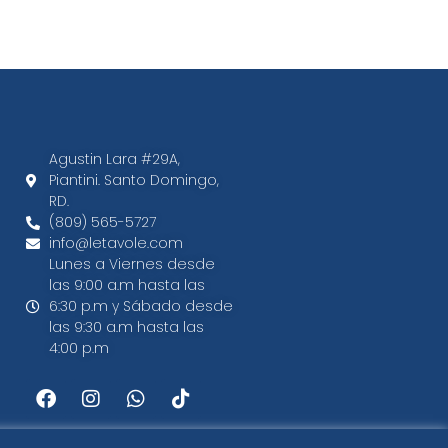
Agustin Lara #29A,
Piantini. Santo Domingo,
RD.​
(809) 565-5727
info@letavole.com
Lunes a Viernes desde
las 9:00 a.m hasta las
6:30 p.m y Sábado desde
las 9:30 a.m hasta las
4:00 p.m