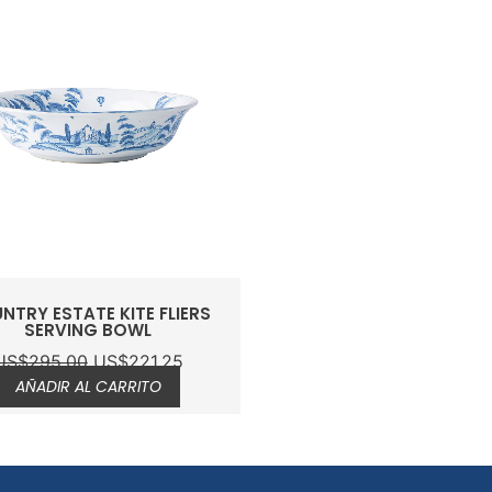
NTRY ESTATE KITE FLIERS
SERVING BOWL
US$
295.00
US$
221.25
AÑADIR AL CARRITO