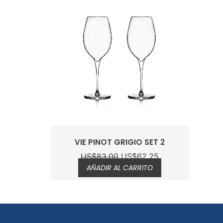
VIE PINOT GRIGIO SET 2
US$
83.00
US$
62.25
AÑADIR AL CARRITO