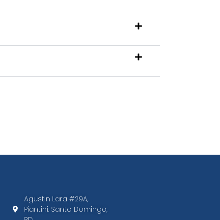
Agustin Lara #29A,
Piantini. Santo Domingo,
RD.​