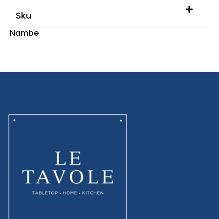
Sku
Nambe