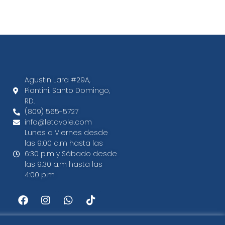
Agustin Lara #29A,
Piantini. Santo Domingo,
RD.​
(809) 565-5727
info@letavole.com
Lunes a Viernes desde
las 9:00 a.m hasta las
6:30 p.m y Sábado desde
las 9:30 a.m hasta las
4:00 p.m