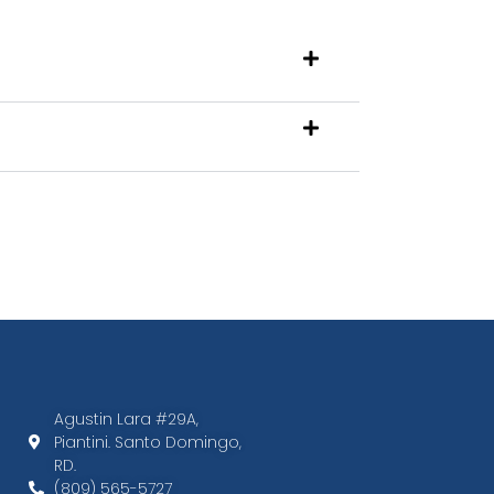
Agustin Lara #29A,
Piantini. Santo Domingo,
RD.​
(809) 565-5727