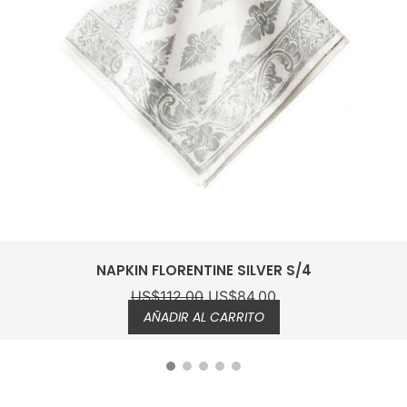
NAPKIN LALANA FLORAL SET 4
US$
88.00
US$
66.00
AÑADIR AL CARRITO