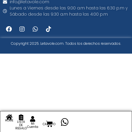
info@letavole.com
Lunes a Viernes desde las 9:00 a.m hasta las 6:30 p.m y
Sábado desde las 9:30 a.m hasta las 4:00 p.m
Copyright 2025. Letavole.com. Todos los derechos reservados.
HOME
LISTA
Mi
CARRITO
DE
Cuenta
REGALO