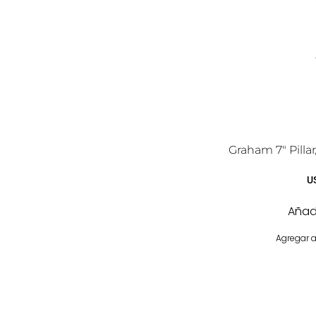
Graham 7″ Pilla
U
Añadi
Agregar a