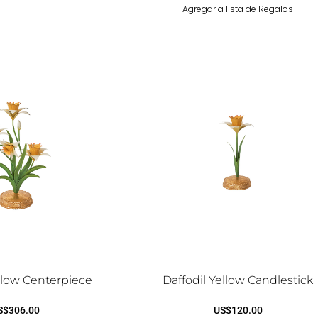
Agregar a lista de Regalos
ellow Centerpiece
Daffodil Yellow Candlestick
S$
306.00
US$
120.00