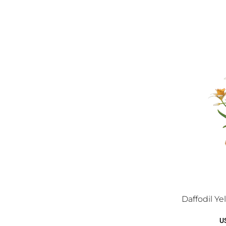
Daffodil Y
U