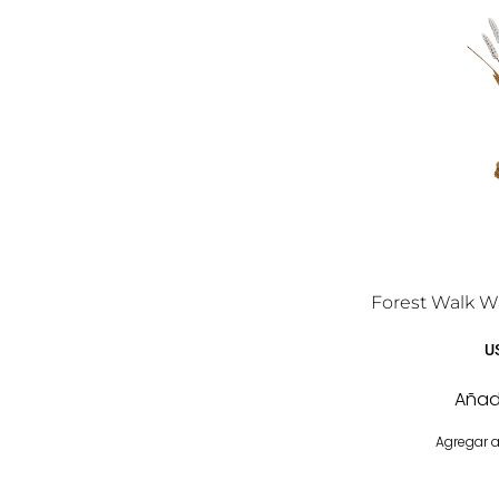
Forest Walk W
U
Añadi
Agregar a