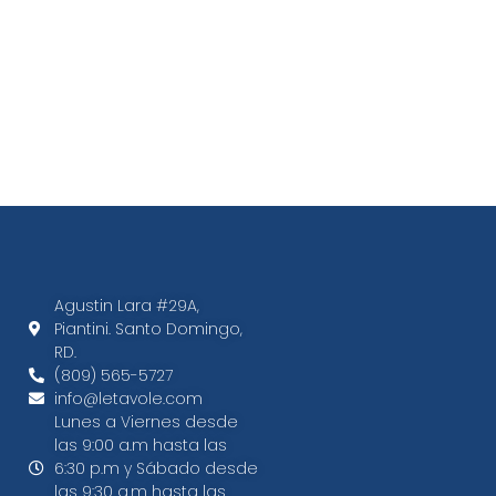
Agustin Lara #29A,
Piantini. Santo Domingo,
RD.​
(809) 565-5727
info@letavole.com
Lunes a Viernes desde
las 9:00 a.m hasta las
6:30 p.m y Sábado desde
las 9:30 a.m hasta las