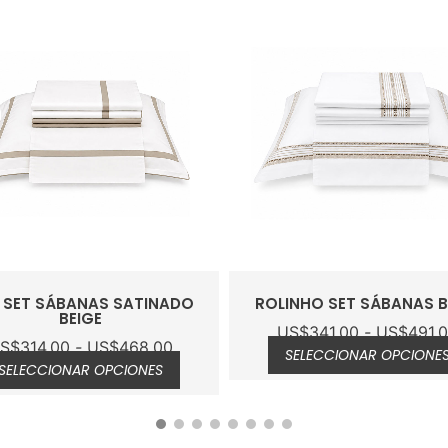
A SET SÁBANAS SATINADO
ROLINHO SET SÁBANAS B
BEIGE
US$
341.00
-
US$
491.
S$
314.00
-
US$
468.00
SELECCIONAR OPCIONE
SELECCIONAR OPCIONES