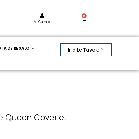
0
Mi Cuenta
STA DE REGALO
Ir a Le Tavole
e Queen Coverlet