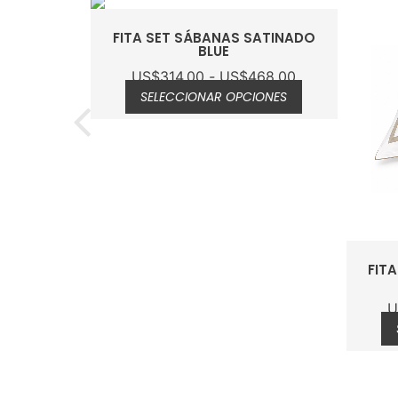
FITA SET SÁBANAS SATINADO
BLUE
US$
314.00
-
US$
468.00
SELECCIONAR OPCIONES
FIT
U