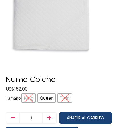
Numa Colcha
US$
152.00
King
Queen
Twin
Tamaño
AÑADIR AL CARRITO